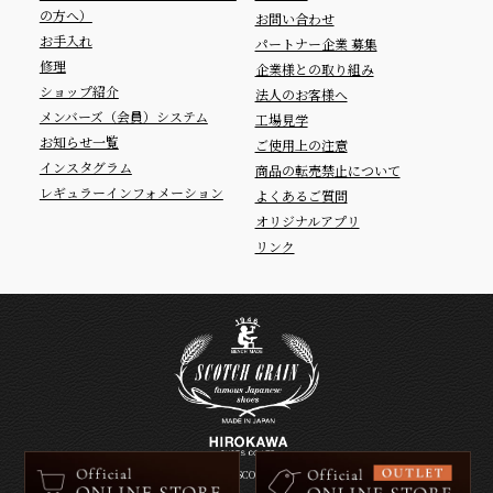
の方へ）
お問い合わせ
お手入れ
パートナー企業 募集
修理
企業様との取り組み
ショップ紹介
法人のお客様へ
メンバーズ（会員）システム
工場見学
お知らせ一覧
ご使用上の注意
インスタグラム
商品の転売禁止について
レギュラーインフォメーション
よくあるご質問
オリジナルアプリ
リンク
Copyright © SCOTCH GRAIN.